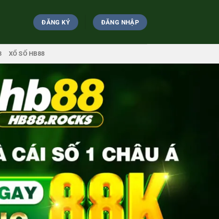
ĐĂNG KÝ
ĐĂNG NHẬP
8
XỔ SỐ HB88