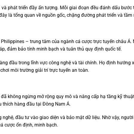
h và phát triển đầy ấn tượng. Mỗi giai đoạn đều đánh dấu bước t
 đây là tổng quan về nguồn gốc, chặng đường phát triển và tầm 
i Philippines – trung tâm của ngành cá cược trực tuyến châu Á. 
, đảm bảo tính minh bạch và tuân thủ quy định quốc tế.
ng đầu trong lĩnh vực công nghệ và tài chính. Họ định hướng x
hơi môi trường giải trí trực tuyến an toàn.
8
đã không ngừng mở rộng quy mô và nâng cấp hạ tầng kỹ thuật
u thích hàng đầu tại Đông Nam Á.
g nghệ, đầu tư vào giao diện và bảo mật dữ liệu. Nhờ vậy, người
cá cược ổn định, minh bạch.