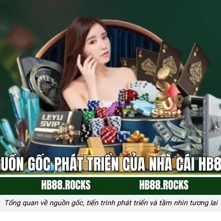
Tổng quan về nguồn gốc, tiến trình phát triển và tầm nhìn tương lai