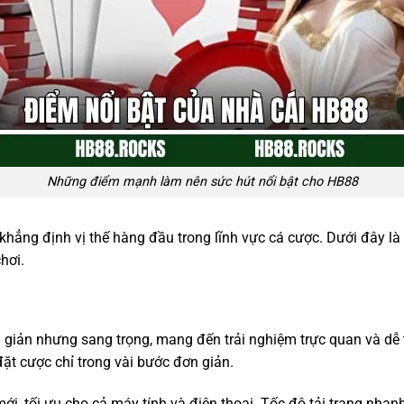
Những điểm mạnh làm nên sức hút nổi bật cho HB88
khẳng định vị thế hàng đầu trong lĩnh vực cá cược. Dưới đây l
hơi.
i giản nhưng sang trọng, mang đến trải nghiệm trực quan và dễ
đặt cược chỉ trong vài bước đơn giản.
i, tối ưu cho cả máy tính và điện thoại. Tốc độ tải trang nhanh