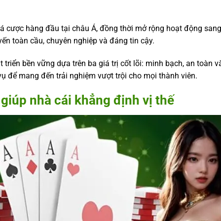
cá cược hàng đầu tại châu Á, đồng thời mở rộng hoạt động sang
tuyến toàn cầu, chuyên nghiệp và đáng tin cậy.
t triển bền vững dựa trên ba giá trị cốt lõi: minh bạch, an toàn 
ụ để mang đến trải nghiệm vượt trội cho mọi thành viên.
giúp nhà cái khẳng định vị thế