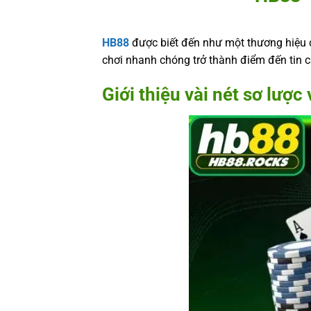
HB88
được biết đến như một thương hiệu cá
chơi nhanh chóng trở thành điểm đến tin cậ
Giới thiệu vài nét sơ lược