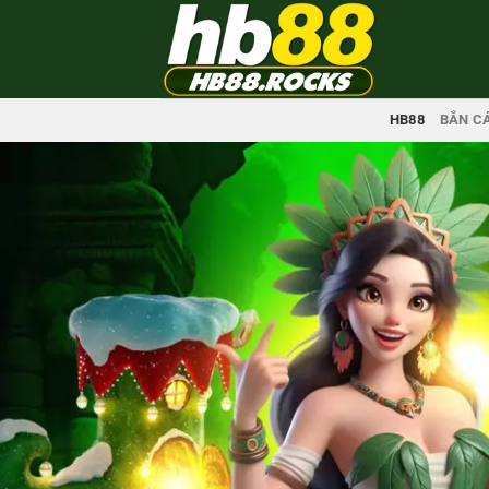
Bỏ
qua
nội
dung
HB88
BẮN C