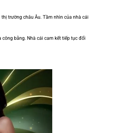
 thị trường châu Âu. Tầm nhìn của nhà cái
và công bằng. Nhà cái cam kết tiếp tục đổi