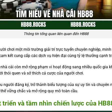
Thông tin tổng quan liên quan đến HB88
ời chơi một môi trường giải trí trực tuyến chuyên nghiệp, minh 
cam kết cung cấp các dịch vụ hiện đại cùng tỷ lệ thưởng cạnh t
 nhà cái
còn mở rộng phạm vi hoạt động sang nhiều quốc gia k
 thói quen và sở thích cá cược của người chơi.
ệu người đăng ký, trở thành biểu tượng của sự uy tín và chuyên 
vị thế vững chắc và mở rộng quy mô toàn cầu.
 triển và tầm nhìn chiến lược của HB8